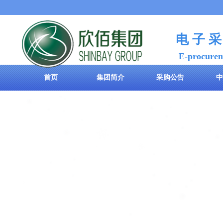
电 子 采
E-procure
首页
集团简介
采购公告
中