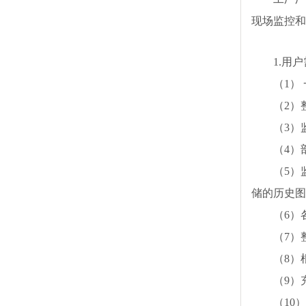
现场监控和
1.用
（1）
（2）
（3）
（4）
（5）
储的历史图
（6）
（7）
（8）
（9）
（10